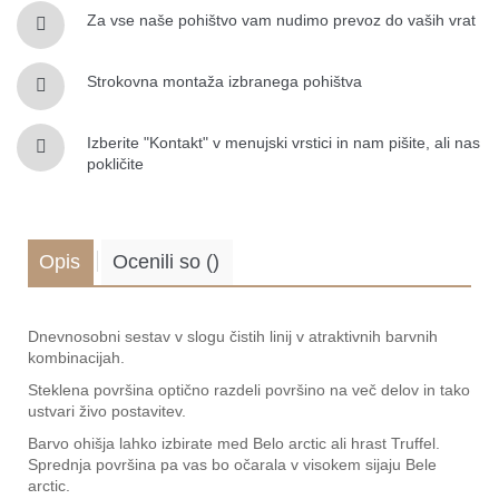
Za vse naše pohištvo vam nudimo prevoz do vaših vrat
Strokovna montaža izbranega pohištva
Izberite "Kontakt" v menujski vrstici in nam pišite, ali nas
pokličite
Opis
Ocenili so
(
)
.
Dnevnosobni sestav v slogu čistih linij v atraktivnih barvnih
kombinacijah.
Steklena površina optično razdeli površino na več delov in tako
ustvari živo postavitev.
Barvo ohišja lahko izbirate med Belo arctic ali hrast Truffel.
Sprednja površina pa vas bo očarala v visokem sijaju Bele
arctic.