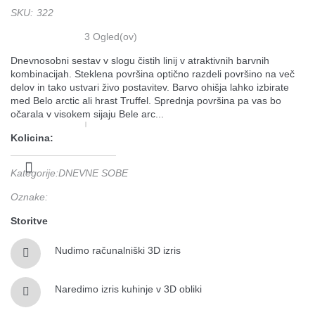
SKU
:
322
3
Ogled(ov)
Dnevnosobni sestav v slogu čistih linij v atraktivnih barvnih
kombinacijah. Steklena površina optično razdeli površino na več
delov in tako ustvari živo postavitev. Barvo ohišja lahko izbirate
med Belo arctic ali hrast Truffel. Sprednja površina pa vas bo
očarala v visokem sijaju Bele arc...
Kolicina:
Kategorije
:
DNEVNE SOBE
Oznake
:
Storitve
Nudimo računalniški 3D izris
Naredimo izris kuhinje v 3D obliki