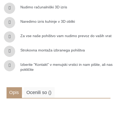
Nudimo računalniški 3D izris
Naredimo izris kuhinje v 3D obliki
Za vse naše pohištvo vam nudimo prevoz do vaših vrat
Strokovna montaža izbranega pohištva
Izberite "Kontakt" v menujski vrstici in nam pišite, ali nas
pokličite
Opis
Ocenili so
(
)
.